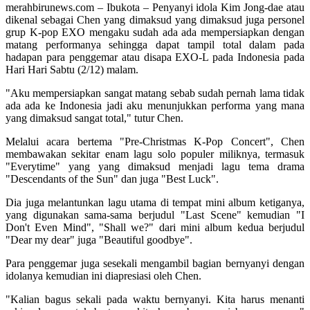
merahbirunews.com – Ibukota – Penyanyi idola Kim Jong-dae atau
dikenal sebagai Chen yang dimaksud yang dimaksud juga personel
grup K-pop EXO mengaku sudah ada ada mempersiapkan dengan
matang performanya sehingga dapat tampil total dalam pada
hadapan para penggemar atau disapa EXO-L pada Indonesia pada
Hari Hari Sabtu (2/12) malam.
"Aku mempersiapkan sangat matang sebab sudah pernah lama tidak
ada ada ke Indonesia jadi aku menunjukkan performa yang mana
yang dimaksud sangat total," tutur Chen.
Melalui acara bertema "Pre-Christmas K-Pop Concert", Chen
membawakan sekitar enam lagu solo populer miliknya, termasuk
"Everytime" yang yang dimaksud menjadi lagu tema drama
"Descendants of the Sun" dan juga "Best Luck".
Dia juga melantunkan lagu utama di tempat mini album ketiganya,
yang digunakan sama-sama berjudul "Last Scene" kemudian "I
Don't Even Mind", "Shall we?" dari mini album kedua berjudul
"Dear my dear" juga "Beautiful goodbye".
Para penggemar juga sesekali mengambil bagian bernyanyi dengan
idolanya kemudian ini diapresiasi oleh Chen.
"Kalian bagus sekali pada waktu bernyanyi. Kita harus menanti