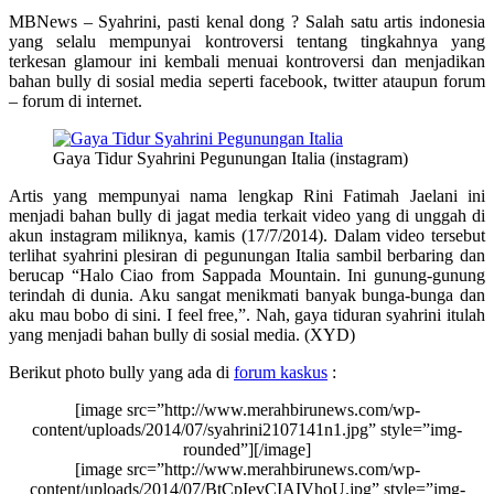
MBNews – Syahrini, pasti kenal dong ? Salah satu artis indonesia
yang selalu mempunyai kontroversi tentang tingkahnya yang
terkesan glamour ini kembali menuai kontroversi dan menjadikan
bahan bully di sosial media seperti facebook, twitter ataupun forum
– forum di internet.
Gaya Tidur Syahrini Pegunungan Italia (instagram)
Artis yang mempunyai nama lengkap Rini Fatimah Jaelani ini
menjadi bahan bully di jagat media terkait video yang di unggah di
akun instagram miliknya, kamis (17/7/2014). Dalam video tersebut
terlihat syahrini plesiran di pegunungan Italia sambil berbaring dan
berucap “Halo Ciao from Sappada Mountain. Ini gunung-gunung
terindah di dunia. Aku sangat menikmati banyak bunga-bunga dan
aku mau bobo di sini. I feel free,”. Nah, gaya tiduran syahrini itulah
yang menjadi bahan bully di sosial media. (XYD)
Berikut photo bully yang ada di
forum kaskus
:
[image src=”http://www.merahbirunews.com/wp-
content/uploads/2014/07/syahrini2107141n1.jpg” style=”img-
rounded”][/image]
[image src=”http://www.merahbirunews.com/wp-
content/uploads/2014/07/BtCpIevCIAIVhoU.jpg” style=”img-