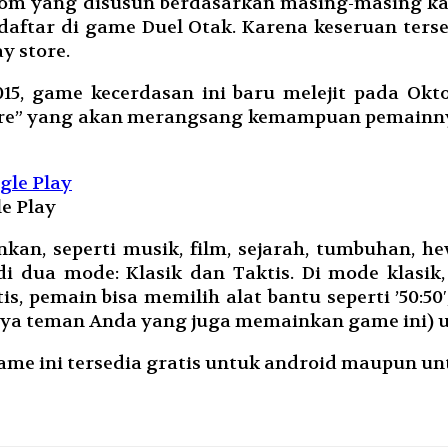
dom yang disusun berdasarkan masing-masing ka
daftar di game Duel Otak. Karena keseruan ters
y store.
15, game kecerdasan ini baru melejit pada Ok
naire” yang akan merangsang kemampuan pemain
e Play
kan, seperti musik, film, sejarah, tumbuhan, h
 dua mode: Klasik dan Taktis. Di mode klasik,
pemain bisa memilih alat bantu seperti ’50:50′, ‘
nya teman Anda yang juga memainkan game ini) un
me ini tersedia gratis untuk android maupun unt