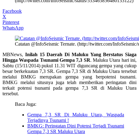
(http://twitter.com/InfoSeismic/status/533463856480133122)
Facebook
X
Pinterest
WhatsApp
Catatan @InfoSeismic Ternate. (http://twitter.com/InfoSeismi
MBNews,
Inilah 15 Daerah Di Maluku Yang Berstatus Siaga
Hingga Waspada Tsunami Gempa 7,3 SR
. Maluku Utara hari ini,
Sabtu (15/11/2014) pukul 11.31 WIT diguncang gempa yang cukup
besar berkekuatan 7,3 SR. Gempa 7,3 SR di Maluku Utara tersebut
melalui BMKG merupakan gempa yang berpotensi tsunami.
BMKG melalui situsnya juga telah memberikan peringatan dini
terkait potensi tsunami pada gempa 7,3 SR di Maluku Utara
tersebut.
Baca Juga:
Gempa 7,3 SR Di Maluku Utara, Waspada
Terjadinya Tsunami !
BMKG: Peringatan Dini Potensi Terjadi Tsunami
Gempa 7,3 SR Maluku Utara