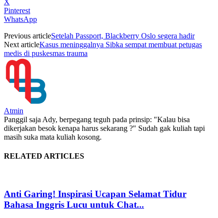
X
Pinterest
WhatsApp
Previous article
Setelah Passport, Blackberry Oslo segera hadir
Next article
Kasus meninggalnya Sibka sempat membuat petugas
medis di puskesmas trauma
Atmin
Panggil saja Ady, berpegang teguh pada prinsip: "Kalau bisa
dikerjakan besok kenapa harus sekarang ?" Sudah gak kuliah tapi
masih suka mata kuliah kosong.
RELATED ARTICLES
Anti Garing! Inspirasi Ucapan Selamat Tidur
Bahasa Inggris Lucu untuk Chat...