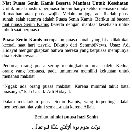
Niat Puasa Senin Kamis Beserta Manfaat Untuk Kesehatan
.
Untuk umat muslim, berpuasa bukan hanya ketika memasuki bulan
Ramadhan atau puasa wajib. Melainkan juga ada ibadah puasa
sunah, salah satunya adalah Puasa Senin Kamis. Berikut ini
bacaan
niat puasa Senin Kamis
beserta dengan manfaat kesehatan untuk
tubuh saat berpuasa.
Puasa Senin Kamis
merupakan puasa sunah yang bisa dilakukan
kecuali saat hari tasyrik. Dikutip dari SerambiNews, Ustaz Adi
Hidayat mengungkapkan bahwa mereka yang berpuasa mempunyai
dua keistimewaan.
Pertama, orang puasa sering meningkatkan amal soleh. Kedua,
orang yang berpuasa, pada umumnya memiliki kekuatan untuk
menahan maksiat.
“Nggak ada orang puasa maksiat. Karena minimal takut batal
puasanya,” kata Ustadz Adi Hidayat.
Dalam melakukan puasa Senin Kamis, yang terpenting adalah
memperkuat niat yakni semata-mata karena Allah.
Berikut ini
niat puasa hari Senin
نَوَيْتُ صَوْمَ يَوْمَ اْلاِثْنَيْنِ سُنَّةً ِللهِ تَعَالَى