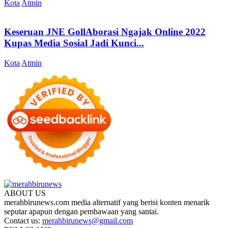
Kota
Atmin
Keseruan JNE GollAborasi Ngajak Online 2022
Kupas Media Sosial Jadi Kunci...
Kota
Atmin
ABOUT US
merahbirunews.com media alternatif yang berisi konten menarik
seputar apapun dengan pembawaan yang santai.
Contact us:
merahbirunews@gmail.com