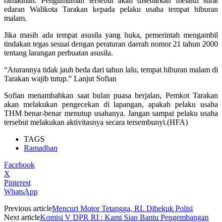
ramadhan. Pengumuman tersebut akan disebarkan melalui surat
edaran Walikota Tarakan kepada pelaku usaha tempat hiburan
malam.
Jika masih ada tempat asusila yang buka, pemerintah mengambil
tindakan tegas sesuai dengan peraturan daerah nomor 21 tahun 2000
tentang larangan perbuatan asusila.
“Aturannya tidak jauh beda dari tahun lalu, tempat hiburan malam di
Tarakan wajib tutup.” Lanjut Sofian
Sofian menambahkan saat bulan puasa berjalan, Pemkot Tarakan
akan melakukan pengecekan di lapangan, apakah pelaku usaha
THM benar-benar menutup usahanya. Jangan sampai pelaku usaha
tersebut melakukan aktivitasnya secara tersembunyi.(HFA)
TAGS
Ramadhan
Facebook
X
Pinterest
WhatsApp
Previous article
Mencuri Motor Tetangga, RL Dibekuk Polisi
Next article
Komisi V DPR RI : Kami Siap Bantu Pengembangan