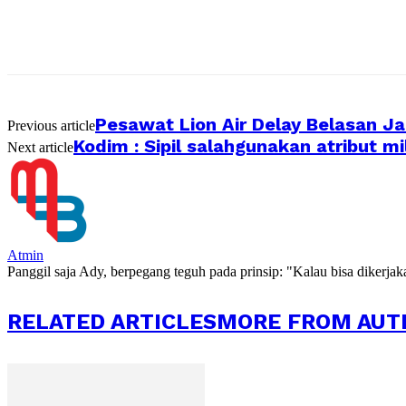
Pesawat Lion Air Delay Belasan J
Previous article
Kodim : Sipil salahgunakan atribut mi
Next article
Atmin
Panggil saja Ady, berpegang teguh pada prinsip: "Kalau bisa dikerja
RELATED ARTICLES
MORE FROM AUT