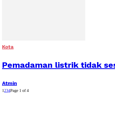
Kota
Pemadaman listrik tidak se
Atmin
1
2
3
4
Page 1 of 4