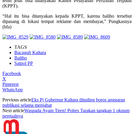
lebih jelas bisa ditanyakan Kantor Pelayanan Perizinan Terpadu
(KPPT).
“Hal itu bisa ditanyakan kepada KPPT, karena baliho tersebut
dipasang di lokasi tempat reklame dan membayar,” Pungkasnya
(hfa)
TAGS
Bacagub Kaltara
Baliho
Satpol PP
Facebook
X
Pinterest
WhatsApp
Previous article
Eks Pj Gubernur Kaltara dituding boros anggaran
publikasi selama menjabat
Next article
Waspada Ayam Tiren! Polres Tarakan tangkap 1 oknum
penjualnya