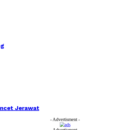
ng
encet Jerawat
- Advertisment -
- Advertisment -