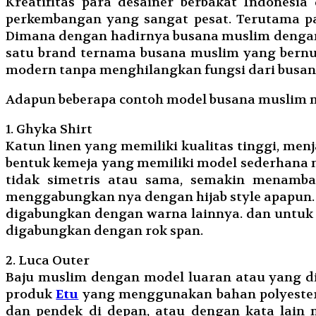
Kreatifitas para desainer berbakat Indonesi
perkembangan yang sangat pesat. Terutama pa
Dimana dengan hadirnya busana muslim dengan
satu brand ternama busana muslim yang bern
modern tanpa menghilangkan fungsi dari busana
Adapun beberapa contoh model busana muslim mod
1. Ghyka Shirt
Katun linen yang memiliki kualitas tinggi, m
bentuk kemeja yang memiliki model sederhana n
tidak simetris atau sama, semakin menamba
menggabungkan nya dengan hijab style apapun. 
digabungkan dengan warna lainnya. dan untuk 
digabungkan dengan rok span.
2. Luca Outer
Baju muslim dengan model luaran atau yang dik
produk
Etu
yang menggunakan bahan polyester
dan pendek di depan, atau dengan kata lain 