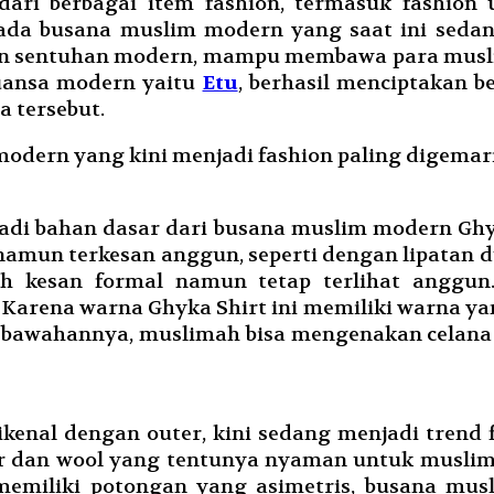
a dari berbagai item fashion, termasuk fashio
da busana muslim modern yang saat ini sedan
 sentuhan modern, mampu membawa para muslim
uansa modern yaitu
Etu
, berhasil menciptakan 
 tersebut.
ern yang kini menjadi fashion paling digemari hi
enjadi bahan dasar dari busana muslim modern G
amun terkesan anggun, seperti dengan lipatan 
h kesan formal namun tetap terlihat anggun
Karena warna Ghyka Shirt ini memiliki warna ya
bawahannya, muslimah bisa mengenakan celana de
enal dengan outer, kini sedang menjadi trend fa
 dan wool yang tentunya nyaman untuk muslima
memiliki potongan yang asimetris, busana mus