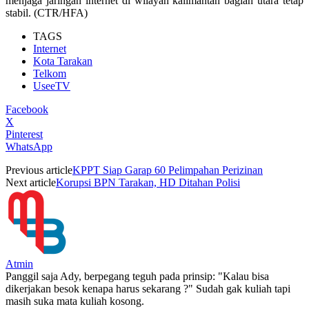
menjaga jaringan internet di wilayah kalimantan bagian utara tetap
stabil. (CTR/HFA)
TAGS
Internet
Kota Tarakan
Telkom
UseeTV
Facebook
X
Pinterest
WhatsApp
Previous article
KPPT Siap Garap 60 Pelimpahan Perizinan
Next article
Korupsi BPN Tarakan, HD Ditahan Polisi
Atmin
Panggil saja Ady, berpegang teguh pada prinsip: "Kalau bisa
dikerjakan besok kenapa harus sekarang ?" Sudah gak kuliah tapi
masih suka mata kuliah kosong.