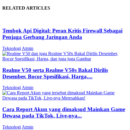
RELATED ARTICLES
Tembok Api Digital: Peran Kritis Firewall Sebagai
Penjaga Gerbang Jaringan Anda
Teknologi
Atmin
Realme V50 serta Realme V50s Bakal Dirilis
Desember, Bocor Spesifikasi, Harga,...
Teknologi
Atmin
Cara Report Akun yang dimaksud Mainkan Game
Dewasa pada TikTok, Live-nya...
Teknologi
Atmin