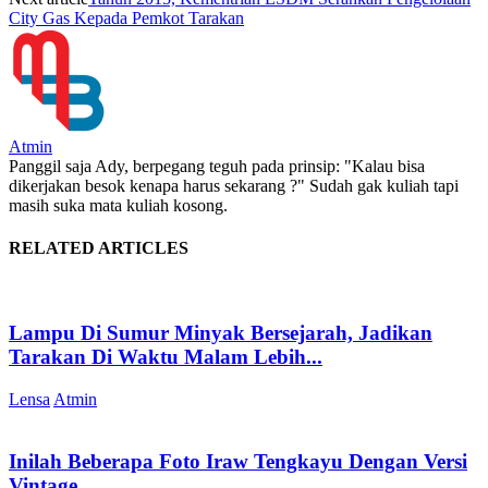
City Gas Kepada Pemkot Tarakan
Atmin
Panggil saja Ady, berpegang teguh pada prinsip: "Kalau bisa
dikerjakan besok kenapa harus sekarang ?" Sudah gak kuliah tapi
masih suka mata kuliah kosong.
RELATED ARTICLES
Lampu Di Sumur Minyak Bersejarah, Jadikan
Tarakan Di Waktu Malam Lebih...
Lensa
Atmin
Inilah Beberapa Foto Iraw Tengkayu Dengan Versi
Vintage