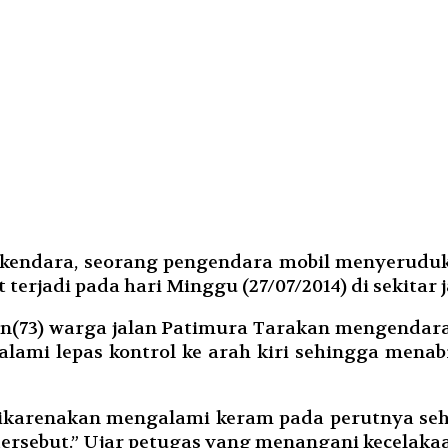
endara, seorang pengendara mobil menyeruduk mo
ut terjadi pada hari Minggu (27/07/2014) di sekit
n(73) warga jalan Patimura Tarakan mengendarai
galami lepas kontrol ke arah kiri sehingga men
ikarenakan mengalami keram pada perutnya sehi
ersebut.” Ujar petugas yang menangani kecelakaa