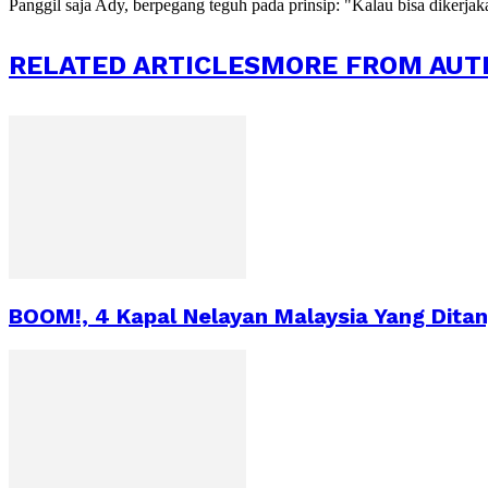
Panggil saja Ady, berpegang teguh pada prinsip: "Kalau bisa dikerja
RELATED ARTICLES
MORE FROM AUT
BOOM!, 4 Kapal Nelayan Malaysia Yang Dita