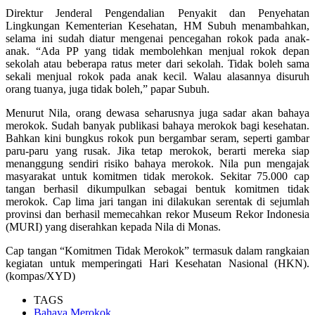
Direktur Jenderal Pengendalian Penyakit dan Penyehatan
Lingkungan Kementerian Kesehatan, HM Subuh menambahkan,
selama ini sudah diatur mengenai pencegahan rokok pada anak-
anak. “Ada PP yang tidak membolehkan menjual rokok depan
sekolah atau beberapa ratus meter dari sekolah. Tidak boleh sama
sekali menjual rokok pada anak kecil. Walau alasannya disuruh
orang tuanya, juga tidak boleh,” papar Subuh.
Menurut Nila, orang dewasa seharusnya juga sadar akan bahaya
merokok. Sudah banyak publikasi bahaya merokok bagi kesehatan.
Bahkan kini bungkus rokok pun bergambar seram, seperti gambar
paru-paru yang rusak. Jika tetap merokok, berarti mereka siap
menanggung sendiri risiko bahaya merokok. Nila pun mengajak
masyarakat untuk komitmen tidak merokok. Sekitar 75.000 cap
tangan berhasil dikumpulkan sebagai bentuk komitmen tidak
merokok. Cap lima jari tangan ini dilakukan serentak di sejumlah
provinsi dan berhasil memecahkan rekor Museum Rekor Indonesia
(MURI) yang diserahkan kepada Nila di Monas.
Cap tangan “Komitmen Tidak Merokok” termasuk dalam rangkaian
kegiatan untuk memperingati Hari Kesehatan Nasional (HKN).
(kompas/XYD)
TAGS
Bahaya Merokok