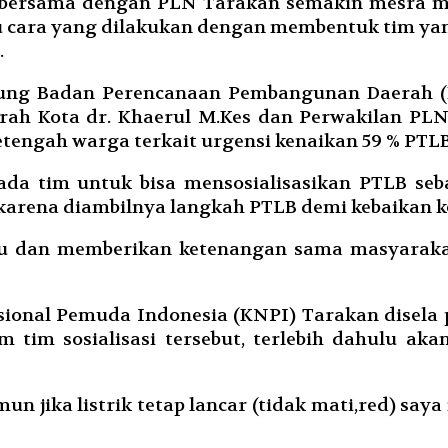
bersama dengan PLN Tarakan semakin mesra mel
tu cara yang dilakukan dengan membentuk tim ya
.
dung Badan Perencanaan Pembangunan Daerah (Ba
aerah Kota dr. Khaerul M.Kes dan Perwakilan 
ngah warga terkait urgensi kenaikan 59 % PTLB
da tim untuk bisa mensosialisasikan PTLB seba
arena diambilnya langkah PTLB demi kebaikan kel
u dan memberikan ketenangan sama masyarakat
asional Pemuda Indonesia (KNPI) Tarakan disel
 tim sosialisasi tersebut, terlebih dahulu 
 jika listrik tetap lancar (tidak mati,red) saya