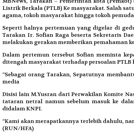
MBNews, Tarakan – Pemerintah kota (Pemkot) 
Listrik Berkala (PTLB) Ke masyarakat. Salah sa
agama, tokoh masyarakat hingga tokoh pemuda
Seperti halnya pertemuan yang digelar di ge
Tarakan Ir. Sofian Raga beserta Sekretaris D
melakukan gerakan memberikan pemahaman kete
Dalam pertemun tersebut Sofian meminta kepa
ditengah masyarakat terhadap persoalan PTLB k
“Sebagai orang Tarakan, Sepatutnya membant
media
Disisi lain M.Yusran dari Perwakilan Komite N
tataran netral namun sebelum masuk ke dalam
didalam KNPI.
“Kami akan merapatkannya terlebih dahulu, namun
(RUN/HFA)