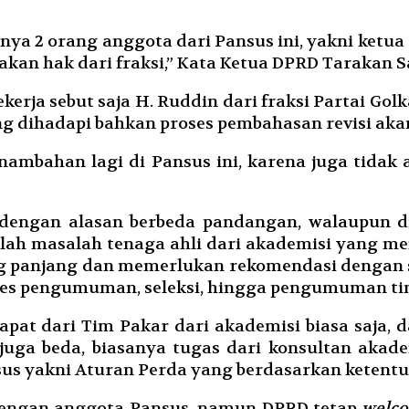
ya 2 orang anggota dari Pansus ini, yakni ketua
an hak dari fraksi,” Kata Ketua DPRD Tarakan Sa
kerja sebut saja H. Ruddin dari fraksi Partai Go
ng dihadapi bahkan proses pembahasan revisi akan
nambahan lagi di Pansus ini, karena juga tid
 dengan alasan berbeda pandangan, walaupun di
lah masalah tenaga ahli dari akademisi yang m
ng panjang dan memerlukan rekomendasi dengan 
roses pengumuman, seleksi, hingga pengumuman t
 dari Tim Pakar dari akademisi biasa saja, da
 juga beda, biasanya tugas dari konsultan aka
us yakni Aturan Perda yang berdasarkan ketentua
 dengan anggota Pansus, namun DPRD tetap
welc