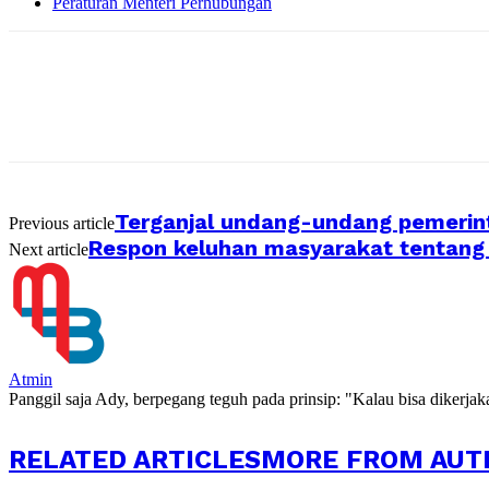
Peraturan Menteri Perhubungan
Terganjal undang-undang pemerinta
Previous article
Respon keluhan masyarakat tentang
Next article
Atmin
Panggil saja Ady, berpegang teguh pada prinsip: "Kalau bisa dikerja
RELATED ARTICLES
MORE FROM AUT