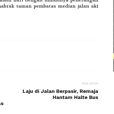
malam hari dengan minimnya penerangan
nabrak taman pembatas median jalan aki
Next article
Laju di Jalan Berpasir, Remaja
Hantam Halte Bus
as